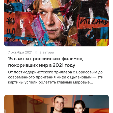
7 октября 2021
2 автора
15 важных российских фильмов,
покоривших мир в 2021 году
От постмодернистского триллера с Борисовым до
современного прочтения мифа с Цыгановым — эти
картины успели облететь главные мировые
кинофестивали и поговорить со зрителем о важном,
актуальном и неудобном — в прошлом