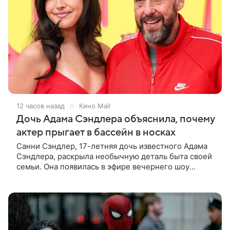
12 часов назад
Кино Mail
Дочь Адама Сэндлера объяснила, почему
актер прыгает в бассейн в носках
Санни Сэндлер, 17-летняя дочь известного Адама
Сэндлера, раскрыла необычную деталь быта своей
семьи. Она появилась в эфире вечернего шоу
Джимми Фэллона и объяснила, почему ее
знаменитый отец не снимает носки