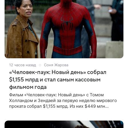
12 часов назад
Соня Жарова
«Человек-паук: Новый день» собрал
$1,155 млрд и стал самым кассовым
фильмом года
Фильм «Человек-паук: Новый день» с Томом
Холландом и Зендаей за первую неделю мирового
проката собрал $1,155 млрд. Из них $449 млн
пришлись на Северную Америку — сообщает
Variety. Картина уже стала самым