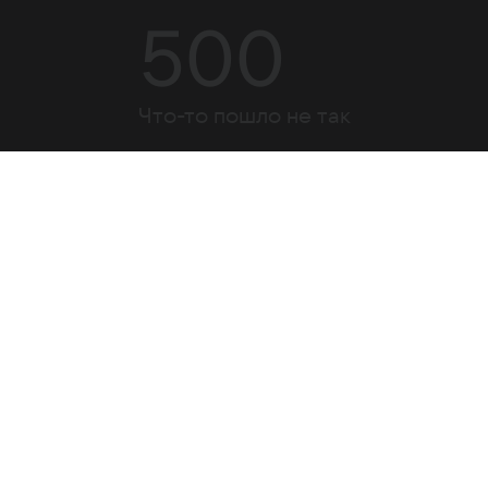
500
Что-то пошло не так