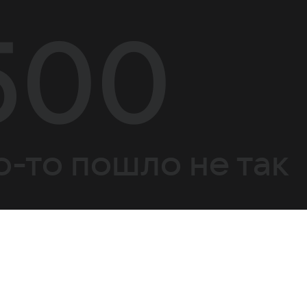
500
о-то пошло не так