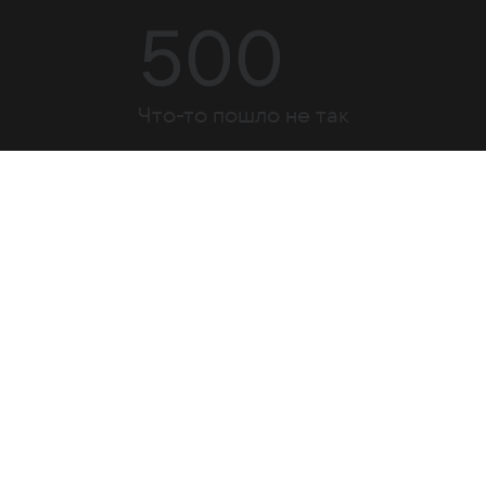
500
Что-то пошло не так