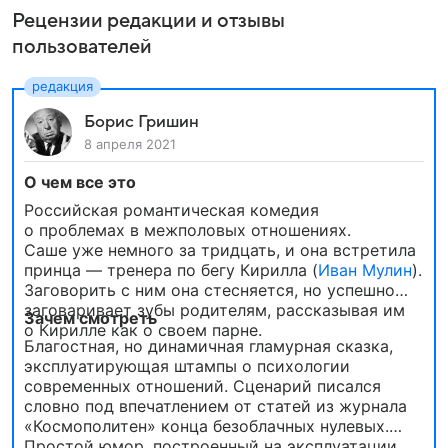
Рецензии редакции и отзывы
пользователей
Борис Гришин
8 апреля 2021
О чем все это
Российская романтическая комедия
о проблемах в межполовых отношениях.
Саше уже немного за тридцать, и она встретила
принца — тренера по бегу Кирилла (
Иван Мулин
).
Заговорить с ним она стесняется, но успешно
заговаривает зубы родителям, рассказывая им
Зачем смотреть
о Кирилле как о своем парне.
Благостная, но динамичная гламурная сказка,
эксплуатирующая штампы о психологии
современных отношений. Сценарий писался
словно под впечатлением от статей из журнала
«Космополитен» конца безоблачных нулевых.
Простой юмор, построенный на эксплуатации