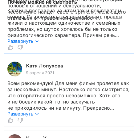
Почему можно не смотреть
половых отношений и сексуальности,
Картина построена на штампах и пошловатом
несомненно найдет своего зрителя, желающего
юморе. От ромкома трудно требовать правды
отвлечься от тревожной реальности.
жизни о настоящем одиночестве и семейных
проблемах, но шуток хотелось бы не только
физиологического характера. Причем речь
не просто о «юморе ниже пояса», но и вообще
Развернуть
постоянном нарочитом оглуплении персонажей,
которые только раздражают и вызывают
чувство неловкости, а не сопереживания.
Катя Лопухова
9 апреля 2021
Всем рекомендую! Для меня фильм пролетел как
за несколько минут. Настолько легко смотрится,
что оторваться просто невозможно. Хоть это
и не боевик какой-то, но заскучать
не приходилось ни на минуту. Прекрасно
подобранные актеры играют очень жизненных
Развернуть
персонажей, а сюжет во многом иллюстрирует
нашу с вами реальность – да, порой любовь так
трудно отыскать, но никто же не говорит,