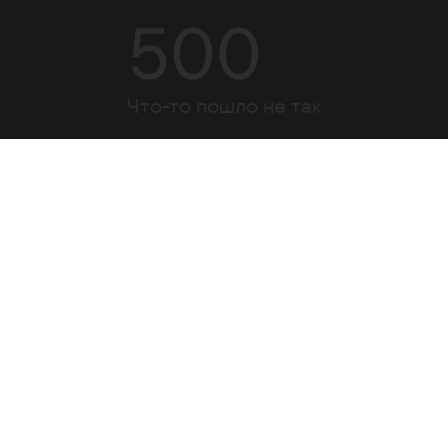
500
Что-то пошло не так