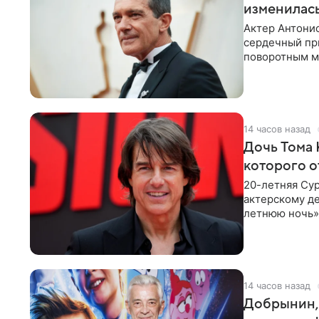
изменилась
Актер Антонио
сердечный при
поворотным мо
лучшим
14 часов назад
Дочь Тома 
которого о
20-летняя Сур
актерскому де
летнюю ночь» 
с
14 часов назад
Добрынин, 