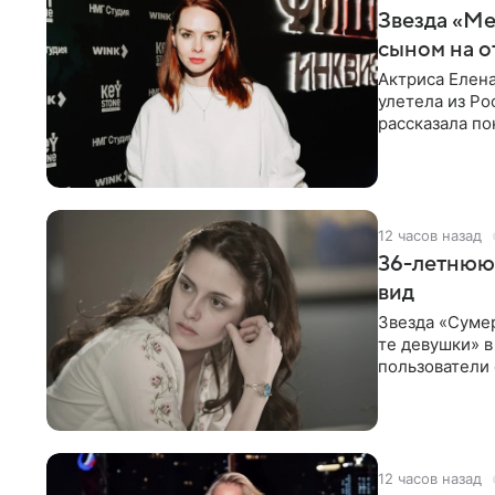
Звезда «Ме
сыном на о
Актриса Елена
улетела из Ро
рассказала по
12 часов назад
36-летнюю
вид
Звезда «Суме
те девушки» 
пользователи 
изменилась с
12 часов назад