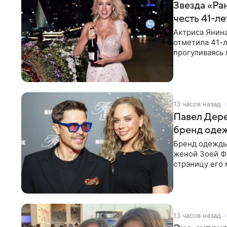
Звезда «Ра
честь 41-л
Актриса Янина
отметила 41-л
прогуливаясь 
полупрозрачн
13 часов назад
Павел Дере
бренд оде
Бренд одежды 
женой Зоей Фу
страницу его 
восстановить.
13 часов назад