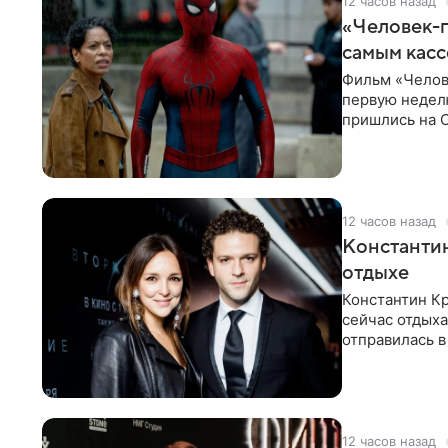
12 часов назад
«Человек-п
самым кас
Фильм «Челов
первую неделю
пришлись на С
самым
12 часов назад
Константин
отдыхе
Константин Кр
сейчас отдыха
отправилась в
показала в со
12 часов назад