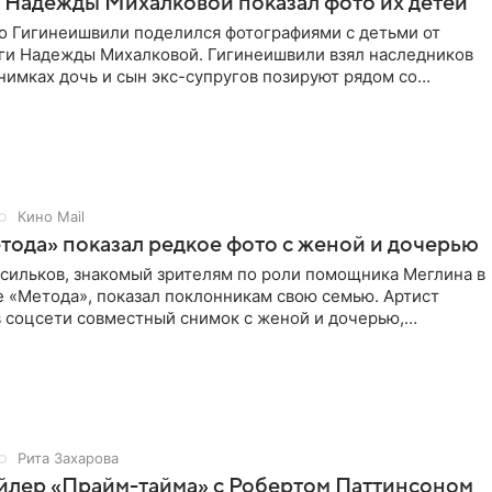
 Надежды Михалковой показал фото их детей
о Гигинеишвили поделился фотографиями с детьми от
ги Надежды Михалковой. Гигинеишвили взял наследников
снимках дочь и сын экс-супругов позируют рядом со
поездке
Кино Mail
тода» показал редкое фото с женой и дочерью
асильков, знакомый зрителям по роли помощника Меглина в
е «Метода», показал поклонникам свою семью. Артист
в соцсети совместный снимок с женой и дочерью,
 время
Рита Захарова
йлер «Прайм-тайма» с Робертом Паттинсоном