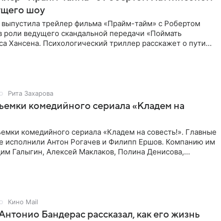
ущего шоу
 выпустила трейлер фильма «Прайм-тайм» с Робертом
в роли ведущего скандальной передачи «Поймать
са Хансена. Психологический триллер расскажет о пути
ве. В 2004
Рита Захарова
ъемки комедийного сериала «Кладем на
емки комедийного сериала «Кладем на совесть!». Главные
те исполнили Антон Рогачев и Филипп Ершов. Компанию им
им Галыгин, Алексей Маклаков, Полина Денисова,
Кино Mail
Антонио Бандерас рассказал, как его жизнь