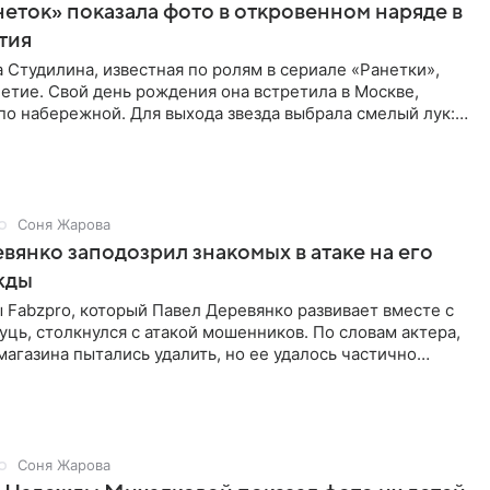
неток» показала фото в откровенном наряде в
етия
 Студилина, известная по ролям в сериале «Ранетки»,
етие. Свой день рождения она встретила в Москве,
по набережной. Для выхода звезда выбрала смелый лук:
ое
Соня Жарова
вянко заподозрил знакомых в атаке на его
жды
Fabzpro, который Павел Деревянко развивает вместе с
ць, столкнулся с атакой мошенников. По словам актера,
магазина пытались удалить, но ее удалось частично
Соня Жарова