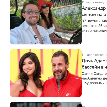
11 часов назад
Александр 
сыном на о
37-летний Ал
вместе с 25-
актер лаконич
делают селфи
11 часов назад
Дочь Адама
бассейн в 
Санни Сэндлер
необычную дет
шоу Джимми Ф
снимает носк