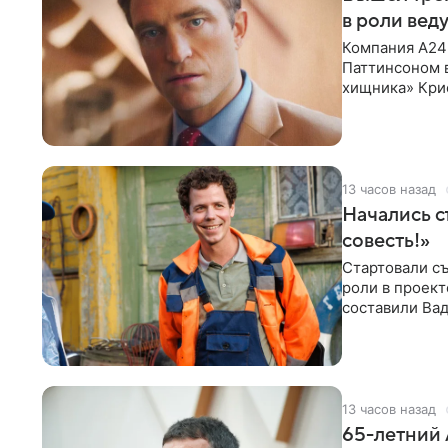
в роли вед
Компания A24
Паттинсоном 
хищника» Кри
Хансена к сла
13 часов назад
Начались с
совесть!»
Стартовали съ
роли в проек
составили Вад
Светлана
13 часов назад
65-летний 