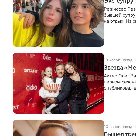
Экс-супруг
Режиссер Рез
бывшей супру
на отдых. На 
стадионом. В 
13 часов назад
Звезда «Ме
Актер Олег В
первом сезон
опубликовал 
сделанный во
13 часов назад
Вышел тре