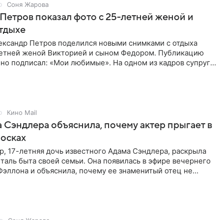
Соня Жарова
Петров показал фото с 25-летней женой и
тдыхе
ександр Петров поделился новыми снимками с отдыха
летней женой Викторией и сыном Федором. Публикацию
но подписал: «Мои любимые». На одном из кадров супруги
,
Кино Mail
 Сэндлера объяснила, почему актер прыгает в
носках
, 17-летняя дочь известного Адама Сэндлера, раскрыла
аль быта своей семьи. Она появилась в эфире вечернего
эллона и объяснила, почему ее знаменитый отец не
и