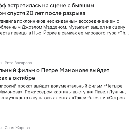
ф встретилась на сцене с бывшим
м спустя 20 лет после разрыва
удивила поклонников неожиданным воссоединением с
бленным Джоэлом Мэдденом. Музыкант вышел на сцену
ерта певицы в Нью-Йорке в рамках ее мирового тура «The
спустя
Рита Захарова
льный фильм о Петре Мамонове выйдет
рах в октябре
 широкий прокат выйдет документальный фильм «Четыре
Мамонова». Режиссером картины выступил Павел Лунгин,
л музыканта в культовых лентах «Такси-блюз» и «Остров».
Соня Жарова