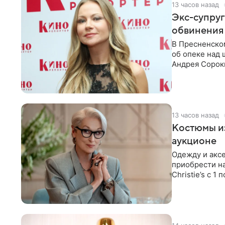
13 часов назад
Экс-супру
обвинения 
В Пресненско
об опеке над
Андрея Сороки
Адвокаты
13 часов назад
Костюмы из
аукционе
Одежду и аксе
приобрести н
Christie’s с 1
поддержку