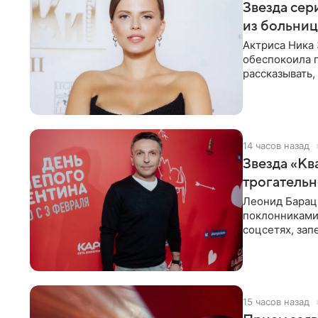
Звезда сер
из больни
Актриса Ника 
обеспокоила 
рассказывать,
что сейчас
14 часов назад
Звезда «Кв
трогатель
Леонид Барац,
поклонниками
соцсетях, зап
чем говорят
15 часов назад