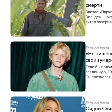
смерти
Звезда «Парка
Зельде» — эк
актер заверши
События фил
15 часов назад
«Не нишево
свои зумер
Если бы появ
вселенную, 19
Он признался 
вместе с
15 часов назад
Сидни Суи