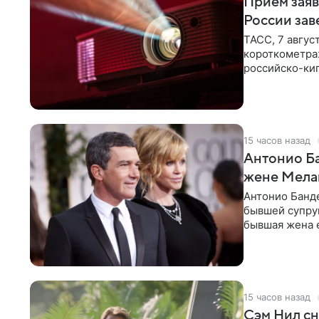
Прием заяв
России зав
ТАСС, 7 авгус
короткометра
российско-кип
сценарии дол
15 часов назад
Антонио Ба
жене Мела
Антонио Банде
бывшей супру
бывшая жена е
актер. По
15 часов назад
Сэм Нил сн