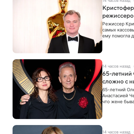
14 часов назад
Кристофер 
режиссеров
Режиссер Кри
самых кассовы
ему помогла д
момент
14 часов назад
65-летний 
сложно с н
65-летний Ол
Анастасией Че
что жене быва
14 часов назад