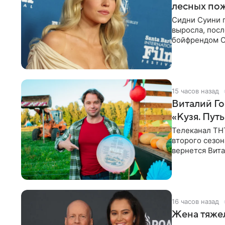
лесных по
Сидни Суини п
выросла, посл
бойфрендом С
пожертвовани
15 часов назад
Виталий Го
«Кузя. Путь
Телеканал ТН
второго сезон
вернется Вита
Денис Бузин,
16 часов назад
Жена тяжел