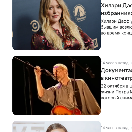
Хилари Даф
избраннико
Хилари Дафф 
бывшим возлю
во время конц
Lucky Me» — 
14 часов назад
Документа
в кинотеат
22 октября в
жизни Петра 
который снима
Новая работа
14 часов назад