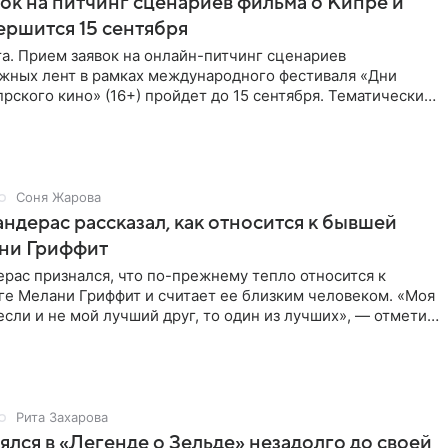
ок на питчинг сценариев фильма о Кипре и
ершится 15 сентября
та. Прием заявок на онлайн-питчинг сценариев
жных лент в рамках международного фестиваля «Дни
рского кино» (16+) пройдет до 15 сентября. Тематически
жны быть
Соня Жарова
ндерас рассказал, как относится к бывшей
ни Гриффит
рас признался, что по-прежнему тепло относится к
ге Мелани Гриффит и считает ее близким человеком. «Моя
сли и не мой лучший друг, то один из лучших», — отметил
Рита Захарова
ялся в «Легенде о Зельде» незадолго до своей