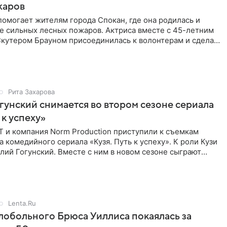
жаров
омогает жителям города Спокан, где она родилась и
е сильных лесных пожаров. Актриса вместе с 45-летним
кутером Брауном присоединилась к волонтерам и сделала
я
Рита Захарова
гунский снимается во втором сезоне сериала
 к успеху»
Т и компания Norm Production приступили к съемкам
а комедийного сериала «Кузя. Путь к успеху». К роли Кузи
лий Гогунский. Вместе с ним в новом сезоне сыграют
Lenta.Ru
обольного Брюса Уиллиса покаялась за