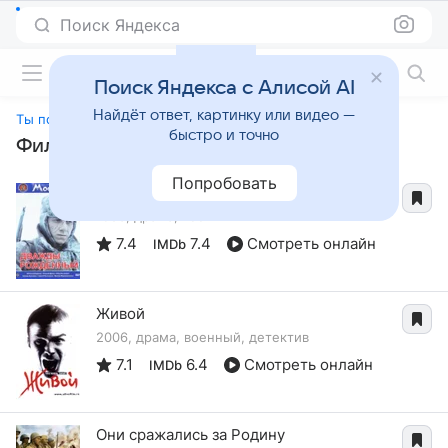
Поиск Яндекса
Фильмы онлайн
Поиск Яндекса с Алисой AI
Найдёт ответ, картинку или видео —
Ты помнишь
быстро и точно
Фильмы, похожие на «Ты помнишь»
Попробовать
Дважды рожденный
1983, драма, военный
7.4
7.4
Смотреть онлайн
IMDb
Живой
2006, драма, военный, детектив
7.1
6.4
Смотреть онлайн
IMDb
Они сражались за Родину