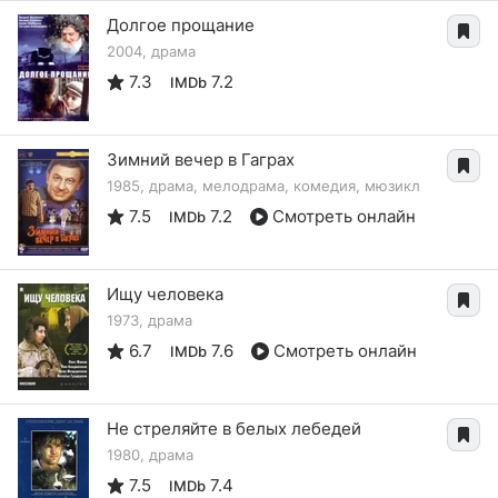
Долгое прощание
2004, драма
7.3
7.2
IMDb
Зимний вечер в Гаграх
1985, драма, мелодрама, комедия, мюзикл
7.5
7.2
Смотреть онлайн
IMDb
Ищу человека
1973, драма
6.7
7.6
Смотреть онлайн
IMDb
Не стреляйте в белых лебедей
1980, драма
7.5
7.4
IMDb