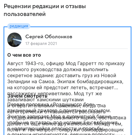
Рецензии редакции и отзывы
пользователей
Сергей Оболонков
17 февраля 2021
О чем все это
Август 1943-го, офицер Мод Гарретт по приказу
военного руководства должна выполнить
секретное задание: доставить груз из Новой
Зеландии на Самоа. Экипаж бомбардировщика,
на котором ей предстоит лететь, встречает
пассажирку неприветливо. Мод тут же
Зачем смотреть
заваливают хамскими шутками
Первая половина «Воздушного боя» —
и отвратительными намеками; когда она
лаконичный триллер с понятным посылом.
категорически отказывается рассказать
Экипаж запирает Мод в пулеметной башне —
о содержимом перевозимого ящика, обстановка
чтобы не путалась под ногами. Ее сообщения
делается еще менее дружелюбной. Между тем,
о надвигающейся опасности и просьбы
полет и так непрост: снаружи бомбардировщик
о помощи игнорируются, девушке попросту