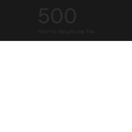
500
Что-то пошло не так