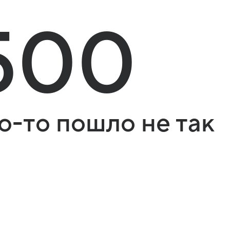
500
о-то пошло не так