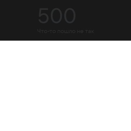
500
Что-то пошло не так