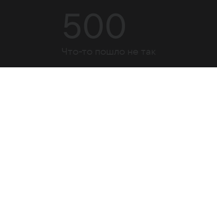
500
Что-то пошло не так