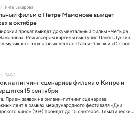
Рита Захарова
льный фильм о Петре Мамонове выйдет
рах в октябре
 широкий прокат выйдет документальный фильм «Четыре
Мамонова». Режиссером картины выступил Павел Лунгин,
л музыканта в культовых лентах «Такси-блюз» и «Остров».
ТАСС
ок на питчинг сценариев фильма о Кипре и
ершится 15 сентября
та. Прием заявок на онлайн-питчинг сценариев
жных лент в рамках международного фестиваля «Дни
рского кино» (16+) пройдет до 15 сентября. Тематически
жны быть