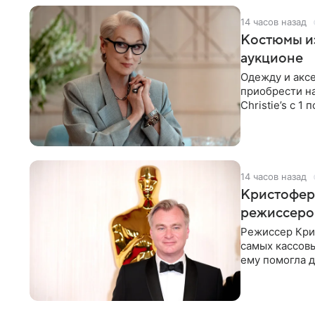
14 часов назад
Костюмы из
аукционе
Одежду и аксе
приобрести н
Christie’s с 1
поддержку
14 часов назад
Кристофер 
режиссеров
Режиссер Кри
самых кассовы
ему помогла д
момент