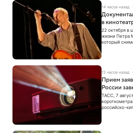
14 часов назад
Документа
в кинотеат
22 октября в
жизни Петра 
который снима
Новая работа
15 часов назад
Прием заяв
России зав
ТАСС, 7 авгус
короткометра
российско-кип
сценарии дол