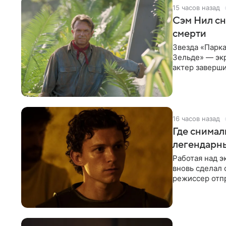
15 часов назад
Сэм Нил сн
смерти
Звезда «Парка
Зельде» — эк
актер заверши
События фил
16 часов назад
Где снимал
легендарн
Работая над 
вновь сделал 
режиссер отп
Северной Афр