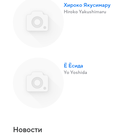
Хироко Якусимару
Hiroko Yakushimaru
Ё Ёсида
Yo Yoshida
Новости