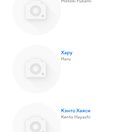
Motoki Fukami
Хару
Haru
Кэнто Хаяси
Kento Hayashi