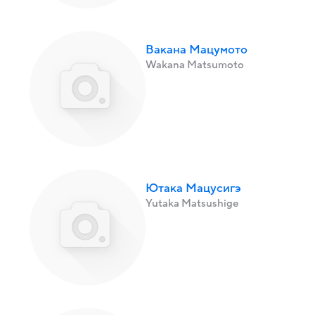
Вакана Мацумото
Wakana Matsumoto
Ютака Мацусигэ
Yutaka Matsushige