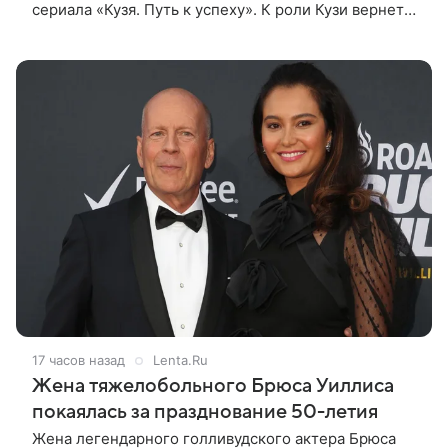
сериала «Кузя. Путь к успеху». К роли Кузи вернется
Виталий Гогунский. Вместе с ним в новом сезоне
сыграют Денис Бузин,
17 часов назад
Lenta.Ru
Жена тяжелобольного Брюса Уиллиса
покаялась за празднование 50-летия
Жена легендарного голливудского актера Брюса