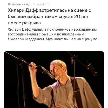
16 часов назад
super.ru
Хилари Дафф встретилась на сцене с
бывшим избранником спустя 20 лет
после разрыва
Хилари Дафф удивила поклонников неожиданным
воссоединением с бывшим возлюбленным
Джоэлом Мэдденом. Музыкант вышел на сцену во
время концерта певицы в Нью-Йорке в рамках ее
мирового тура «The Lucky Me» — спустя