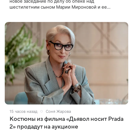
новое заседание по делу об опеке над
шестилетним сыном Марии Мироновой и ее
бывшего мужа Андрея Сороки, — сообщает Super.
Миронова на заседании не появилась. Адвокаты
15 часов назад
Соня Жарова
Костюмы из фильма «Дьявол носит Prada
2» продадут на аукционе