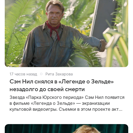
17 часов назад
Рита Захарова
Сэм Нил снялся в «Легенде о Зельде»
незадолго до своей смерти
Звезда «Парка Юрского периода» Сэм Нил появится
в фильме «Легенда о Зельде» — экранизации
культовой видеоигры. Съемки в этом проекте актер
завершил незадолго до ухода из жизни, сообщает
Deadline. События фильма