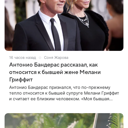
16 часов назад
Соня Жарова
Антонио Бандерас рассказал, как
относится к бывшей жене Мелани
Гриффит
Антонио Бандерас признался, что по-прежнему
тепло относится к бывшей супруге Мелани Гриффит
и считает ее близким человеком. «Моя бывшая
жена если и не мой лучший друг, то один из
лучших», — отметил актер. По