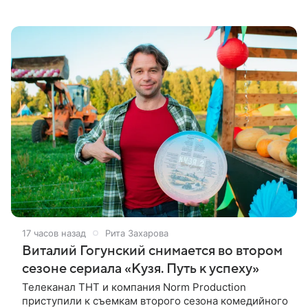
Скутером Брауном присоединилась к волонтерам и
сделала пожертвования
17 часов назад
Рита Захарова
Виталий Гогунский снимается во втором
сезоне сериала «Кузя. Путь к успеху»
Телеканал ТНТ и компания Norm Production
приступили к съемкам второго сезона комедийного