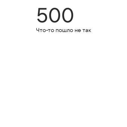
500
Что-то пошло не так