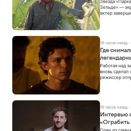
Звезда «Парка
Зельде» — эк
актер заверши
События фил
16 часов назад
Где снимал
легендарн
Работая над 
вновь сделал 
режиссер отп
Северной Афр
16 часов назад
Интервью 
«Ограбить 
Один из самых