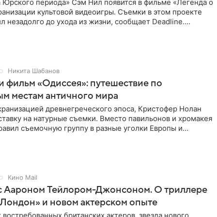
 Юрского периода» Сэм Нил появится в фильме «Легенда о
ранизации культовой видеоигры. Съемки в этом проекте
л незадолго до ухода из жизни, сообщает Deadline.
ьма
Никита Шабанов
и фильм «Одиссея»: путешествие по
ым местам античного мира
экранизацией древнегреческого эпоса, Кристофер Нолан
ставку на натурные съемки. Вместо павильонов и хромакея
равил съемочную группу в разные уголки Европы и
ики,
Кино Mail
с Аароном Тейлором-Джонсоном. О триллере
Лондон» и новом актерском опыте
 востребованных британских актеров, звезда нового