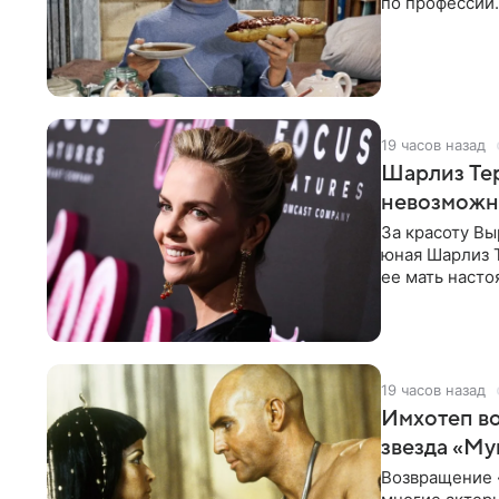
по профессии.
девушками и 
19 часов назад
Шарлиз Тер
невозможн
За красоту В
юная Шарлиз Т
ее мать насто
местном
19 часов назад
Имхотеп во
звезда «М
Возвращение «