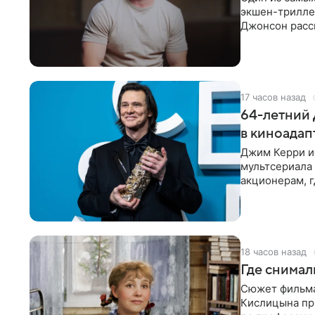
экшен-триллер
Джонсон расск
съемки стали 
17 часов назад
64-летний 
в киноада
Джим Керри ис
мультсериала
акционерам, г
18 часов назад
Где снимал
Сюжет фильма
Кислицына при