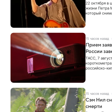
22 октября в
жизни Петра 
который снима
Новая работа
15 часов назад
Прием заяв
России зав
ТАСС, 7 авгус
короткометра
российско-кип
сценарии дол
15 часов назад
Сэм Нил сн
смерти