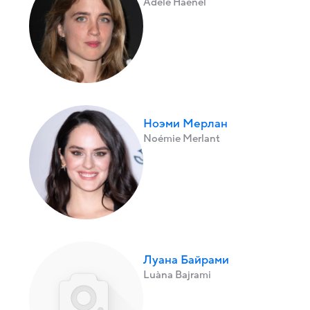
Adele Haenel
Ноэми Мерлан
Noémie Merlant
Луана Байрами
Luàna Bajrami