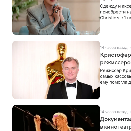
Одежду и аксе
приобрести н
Christie’s с 1
поддержку
14 часов назад
Кристофер 
режиссеров
Режиссер Кри
самых кассовы
ему помогла д
момент
14 часов назад
Документа
в кинотеат