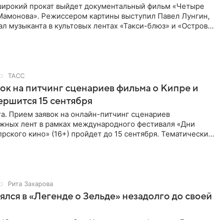
 широкий прокат выйдет документальный фильм «Четыре
Мамонова». Режиссером картины выступил Павел Лунгин,
л музыканта в культовых лентах «Такси-блюз» и «Остров».
ТАСС
ок на питчинг сценариев фильма о Кипре и
ершится 15 сентября
та. Прием заявок на онлайн-питчинг сценариев
жных лент в рамках международного фестиваля «Дни
рского кино» (16+) пройдет до 15 сентября. Тематически
жны быть
Рита Захарова
ялся в «Легенде о Зельде» незадолго до своей