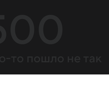
500
о-то пошло не так