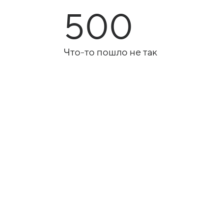
500
Что-то пошло не так