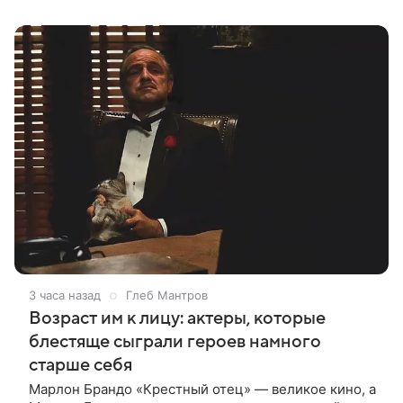
карьере режиссера. Сейчас первое
3 часа назад
Глеб Мантров
Возраст им к лицу: актеры, которые
блестяще сыграли героев намного
старше себя
Марлон Брандо «Крестный отец» — великое кино, а