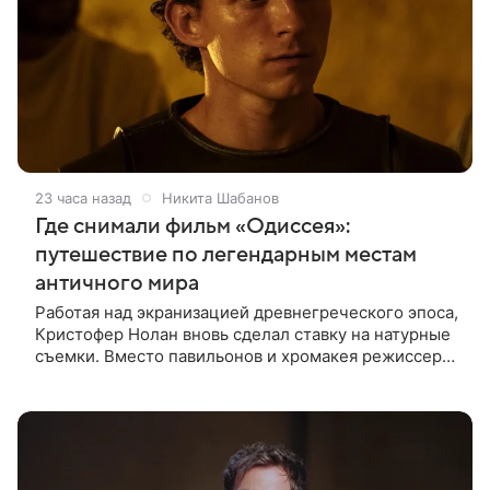
23 часа назад
Никита Шабанов
Где снимали фильм «Одиссея»:
путешествие по легендарным местам
античного мира
Работая над экранизацией древнегреческого эпоса,
Кристофер Нолан вновь сделал ставку на натурные
съемки. Вместо павильонов и хромакея режиссер
отправил съемочную группу в разные уголки
Европы и Северной Африки,