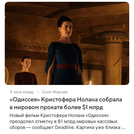
3 часа назад
Соня Жарова
«Одиссея» Кристофера Нолана собрала
в мировом прокате более $1 млрд
Новый фильм Кристофера Нолана «Одиссея»
преодолел отметку в $1 млрд мировых кассовых
сборов — сообщает Deadline. Картина уже близка к
тому, чтобы стать самым успешным фильмом в