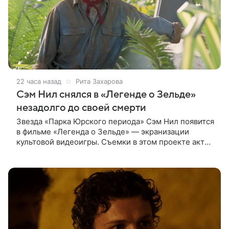
22 часа назад
Рита Захарова
Сэм Нил снялся в «Легенде о Зельде»
незадолго до своей смерти
Звезда «Парка Юрского периода» Сэм Нил появится
в фильме «Легенда о Зельде» — экранизации
культовой видеоигры. Съемки в этом проекте актер
завершил незадолго до ухода из жизни, сообщает
Deadline. События фильма