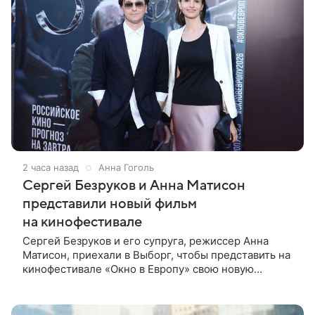
2 часа назад
Анна Гоголь
Сергей Безруков и Анна Матисон
представили новый фильм
на кинофестивале
Сергей Безруков и его супруга, режиссер Анна
Матисон, приехали в Выборг, чтобы представить на
кинофестивале «Окно в Европу» свою новую
совместную работу — семейную комедию «Не по-
детски». Фильм рассказывает об