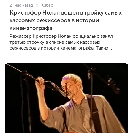
21 час назад
Кибер
Кристофер Нолан вошел в тройку самых
кассовых режиссеров в истории
кинематографа
Режиссер Кристофер Нолан официально занял
третью строчку в списке самых кассовых
режиссеров в истории кинематографа. Таких
результатов ему помогла добиться «Одиссея»,
вышедшая 17 июля и собравшая на момент