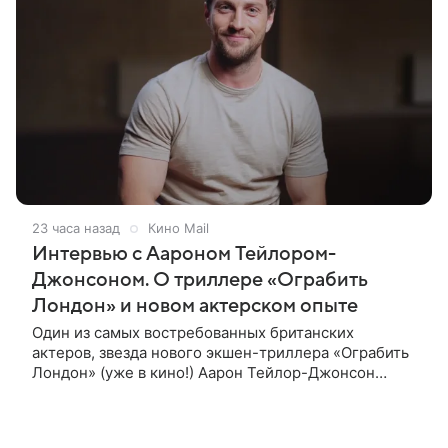
23 часа назад
Кино Mail
Интервью с Аароном Тейлором-
Джонсоном. О триллере «Ограбить
Лондон» и новом актерском опыте
Один из самых востребованных британских
актеров, звезда нового экшен-триллера «Ограбить
Лондон» (уже в кино!) Аарон Тейлор-Джонсон
рассказал о том, как готовился к роли сапера,
почему эти съемки стали для него