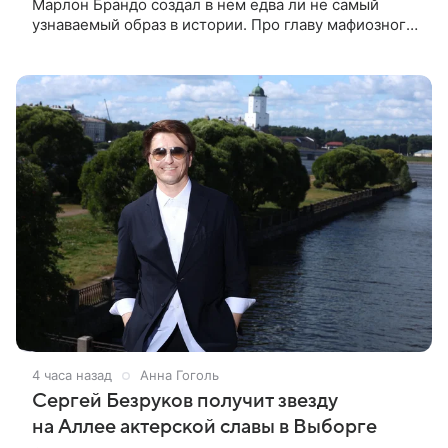
Марлон Брандо создал в нем едва ли не самый
узнаваемый образ в истории. Про главу мафиозного
клана дона Вито Корлеоне знают даже те, кто не
смотрел картину
4 часа назад
Анна Гоголь
Сергей Безруков получит звезду
на Аллее актерской славы в Выборге