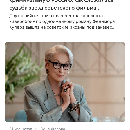
криминальную Россию: как сложилась
судьба звезд советского фильма
«Зверобой»
Двухсерийная приключенческая кинолента
«Зверобой» по одноименному роману Фенимора
Купера вышла на советские экраны под занавес
существования СССР — в 1990 году. Фильм стал
дебютной режиссерской работой Андрея
21 час назад
Соня Жарова