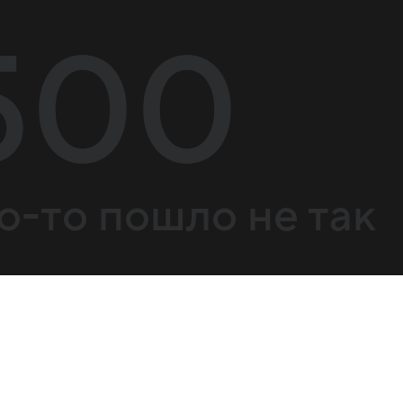
500
о-то пошло не так