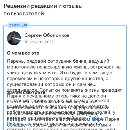
Рецензии редакции и отзывы
пользователей
Сергей Оболонков
10 августа 2021
О чем все это
Парень, рядовой сотрудник банка, ведущий
монотонную ненасыщенную жизнь, встречает на
улице девушку мечты. Это будит в нем тягу к
переменам и некоторые другие качества, о
существовании которых он и сам не
догадывался. Попытки поменять жизнь приводят
Зачем смотреть
Парня к печальному открытию: на деле он —
«Главный герой» — удачная романтическая
всего лишь незначительный персонаж
комедия, за что в первую очередь хочется
многопользовательской игры, управляемый
поблагодарить исполнителей главных ролей, у
искусственным интеллектом. Девушка, о
которых сложился отличный дуэт.
Райан
которой он мечтает, в виртуальном мире Парня
Рейнольдс
играет предельно наивного и
обладает совсем другими возможностями и
открытого персонажа, чья восторженная (или