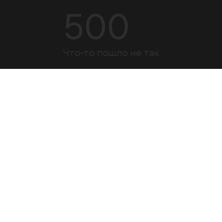
500
Что-то пошло не так