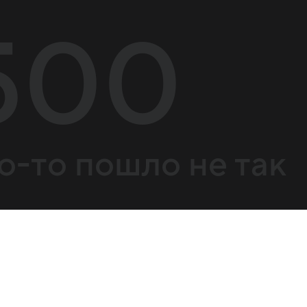
500
о-то пошло не так