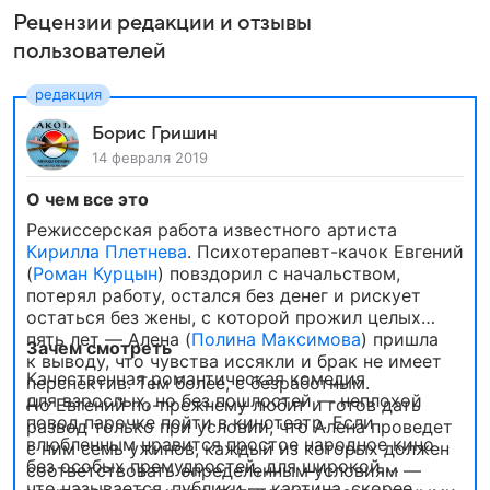
Рецензии редакции и отзывы
пользователей
Борис Гришин
14 февраля 2019
О чем все это
Режиссерская работа известного артиста
Кирилла Плетнева
. Психотерапевт-качок Евгений
(
Роман Курцын
) повздорил с начальством,
потерял работу, остался без денег и рискует
остаться без жены, с которой прожил целых
пять лет — Алена (
Полина Максимова
) пришла
Зачем смотреть
к выводу, что чувства иссякли и брак не имеет
Качественная романтическая комедия
перспектив. Тем более, с безработным.
для взрослых, но без пошлостей — неплохой
Но Евгений по-прежнему любит и готов дать
повод парочке пойти в кинотеатр. Если
развод только при условии, что Алена проведет
влюбленным нравится простое народное кино
с ним семь ужинов, каждый из которых должен
без особых премудростей, для широкой,
соответствовать определенным условиям —
что называется, публики — картина, скорее