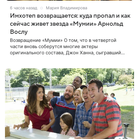
6 часов назад
Мария Владимирова
Имхотеп возвращается: куда пропал и как
сейчас живет звезда «Мумии» Арнольд
Вослу
Возвращение «Мумии» О том, что в четвертой
части вновь соберутся многие актеры
оригинального состава, Джон Ханна, сыгравший
Джонатана Карнахана, рассказал на телевизионном
фестивале в Монте-Карло. При этом