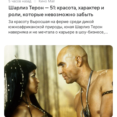
5 часов назад
Кино Mail
Шарлиз Терон — 51: красота, характер и
роли, которые невозможно забыть
За красоту Выросшая на ферме среди дикой
южноафриканской природы, юная Шарлиз Терон
наверняка и не мечтала о карьере в шоу-бизнесе,
но ее мать настояла на том, чтобы 16-летняя дочь
приняла участие в местном