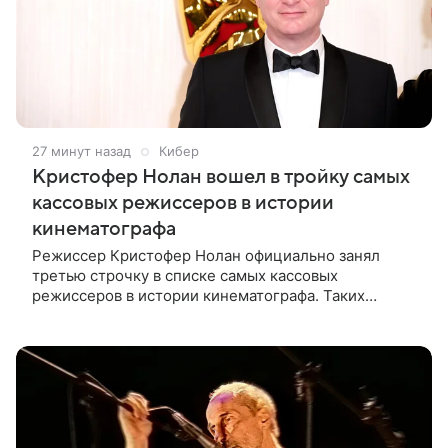
27 минут назад
Кибер
Кристофер Нолан вошел в тройку самых
кассовых режиссеров в истории
кинематографа
Режиссер Кристофер Нолан официально занял
третью строчку в списке самых кассовых
режиссеров в истории кинематографа. Таких
результатов ему помогла добиться «Одиссея»,
вышедшая 17 июля и собравшая на момент