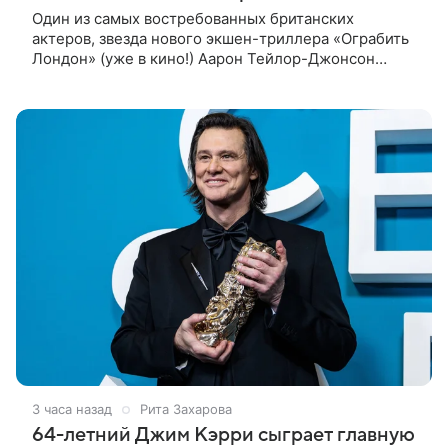
Один из самых востребованных британских
актеров, звезда нового экшен-триллера «Ограбить
Лондон» (уже в кино!) Аарон Тейлор-Джонсон
рассказал о том, как готовился к роли сапера,
почему эти съемки стали для него
3 часа назад
Рита Захарова
64-летний Джим Кэрри сыграет главную