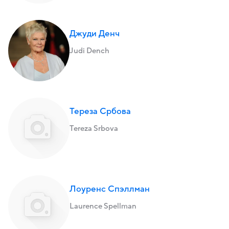
Джуди Денч
Judi Dench
Тереза Србова
Tereza Srbova
Лоуренс Спэллман
Laurence Spellman