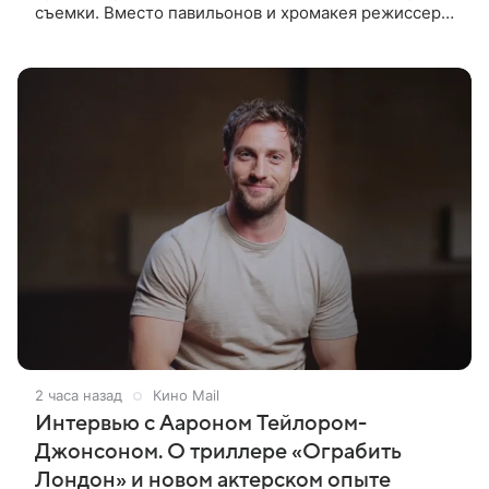
съемки. Вместо павильонов и хромакея режиссер
отправил съемочную группу в разные уголки
Европы и Северной Африки,
2 часа назад
Кино Mail
Интервью с Аароном Тейлором-
Джонсоном. О триллере «Ограбить
Лондон» и новом актерском опыте