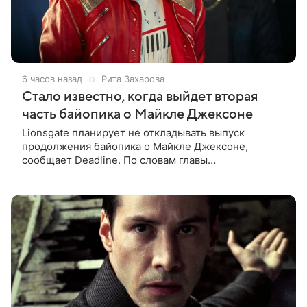
6 часов назад
Рита Захарова
Стало известно, когда выйдет вторая
часть байопика о Майкле Джексоне
Lionsgate планирует не откладывать выпуск
продолжения байопика о Майкле Джексоне,
сообщает Deadline. По словам главы
кинонаправления студии Адама Фогельсона,
производство второй части «Майкла» начнется в
конце