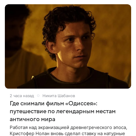
Deadline. События фильма
2 часа назад
Никита Шабанов
Где снимали фильм «Одиссея»:
путешествие по легендарным местам
античного мира
Работая над экранизацией древнегреческого эпоса,
Кристофер Нолан вновь сделал ставку на натурные