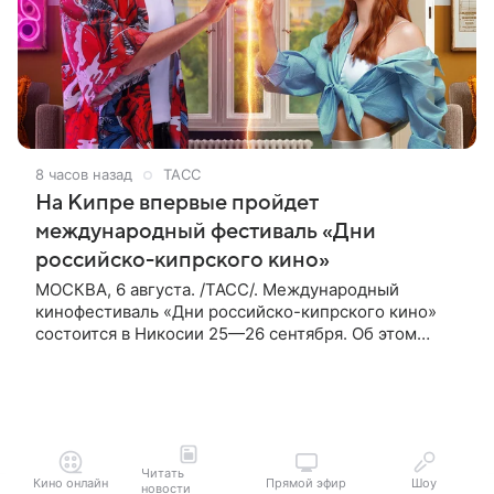
8 часов назад
ТАСС
На Кипре впервые пройдет
международный фестиваль «Дни
российско-кипрского кино»
МОСКВА, 6 августа. /ТАСС/. Международный
кинофестиваль «Дни российско-кипрского кино»
состоится в Никосии 25—26 сентября. Об этом
сообщили ТАСС организаторы. «В Российском
центре науки и культуры в Никосии
Читать
Кино онлайн
Прямой эфир
Шоу
новости