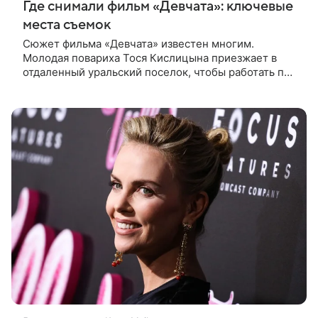
Где снимали фильм «Девчата»: ключевые
места съемок
Сюжет фильма «Девчата» известен многим.
Молодая повариха Тося Кислицына приезжает в
отдаленный уральский поселок, чтобы работать по
профессии. Она поселяется в одной комнате с
четырьмя другими девушками и сразу