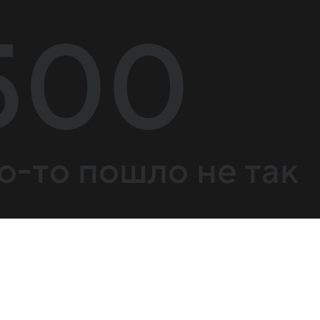
500
о-то пошло не так