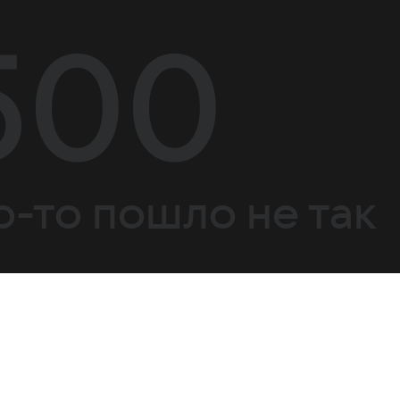
500
о-то пошло не так