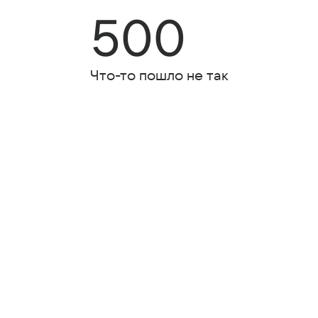
500
Что-то пошло не так