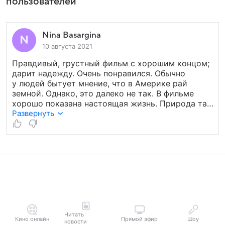
пользователей
Nina Basargina
10 августа 2021
Правдивый, грустный фильм с хорошим концом;
дарит надежду. Очень понравился. Обычно
у людей бытует мнение, что в Америке рай
земной. Однако, это далеко не так. В фильме
хорошо показана настоящая жизнь. Природа там
прекрасная, везде в основном чисто, но манна
Развернуть
небесная с неба не сыплется, и доллары
на деревьях не растут.
Читать
Кино онлайн
Прямой эфир
Шоу
новости