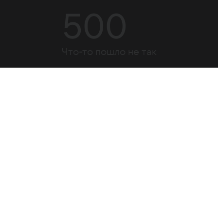
500
Что-то пошло не так