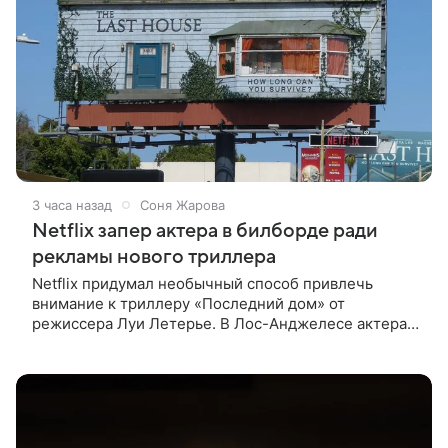
3 часа назад
Соня Жарова
Netflix запер актера в билборде ради
рекламы нового триллера
Netflix придумал необычный способ привлечь
внимание к триллеру «Последний дом» от
режиссера Луи Летерье. В Лос-Анджелесе актера
на два дня поселили внутри рекламного билборда,
оформленного как фасад жилого