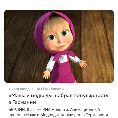
спектакль «Гордость и предубеждение» по
одноименному роману английской писательницы
XVIII —
4 часа назад
© РИА Новости
«Маша и медведь» набрал популярность
в Германии
БЕРЛИН, 8 авг — РИА Новости. Анимационный
проект «Маша и Медведь» популярен в Германии и