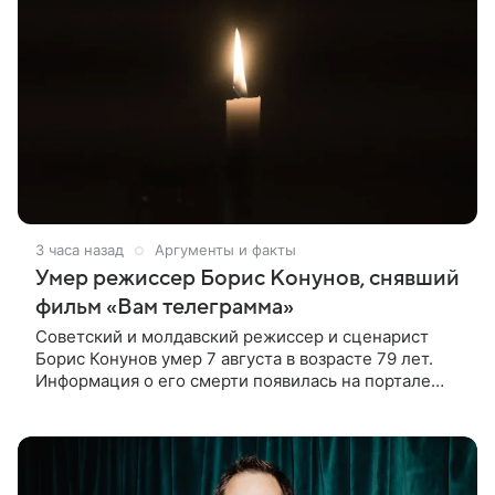
3 часа назад
Аргументы и факты
Умер режиссер Борис Конунов, снявший
фильм «Вам телеграмма»
Советский и молдавский режиссер и сценарист
Борис Конунов умер 7 августа в возрасте 79 лет.
Информация о его смерти появилась на портале
«Кино-Театр. Ру». О кончине кинематографиста
также сообщило Министерство