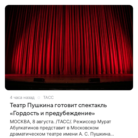
восемь показов «Женитьбы Фигаро»,
4 часа назад
ТАСС
Театр Пушкина готовит спектакль
«Гордость и предубеждение»
МОСКВА, 8 августа. /ТАСС/. Режиссер Мурат
Абулкатинов представит в Московском
драматическом театре имени А. С. Пушкина