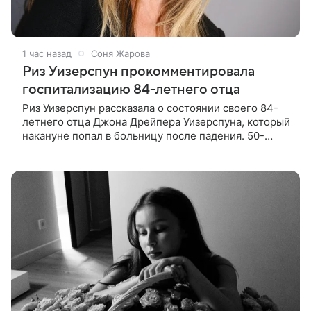
1 час назад
Соня Жарова
Риз Уизерспун прокомментировала
госпитализацию 84-летнего отца
Риз Уизерспун рассказала о состоянии своего 84-
летнего отца Джона Дрейпера Уизерспуна, который
накануне попал в больницу после падения. 50-
летняя актриса сообщила, что сейчас с ним все в
порядке. «Я хочу, чтобы