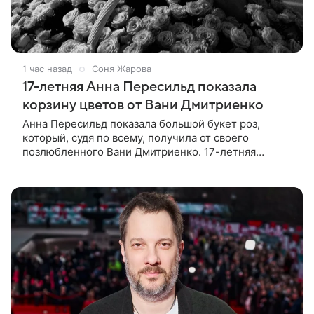
1 час назад
Соня Жарова
17-летняя Анна Пересильд показала
корзину цветов от Вани Дмитриенко
Анна Пересильд показала большой букет роз,
который, судя по всему, получилa от своего
позлюбленного Вани Дмитриенко. 17-летняя
актриса опубликовала в соцсетях фотографии с
цветами и подписала их словами: «Я