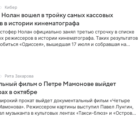
Кибер
Нолан вошел в тройку самых кассовых
 в истории кинематографа
стофер Нолан официально занял третью строчку в списке
х режиссеров в истории кинематографа. Таких результатов
обиться «Одиссея», вышедшая 17 июля и собравшая на
Рита Захарова
льный фильм о Петре Мамонове выйдет
рах в октябре
 широкий прокат выйдет документальный фильм «Четыре
Мамонова». Режиссером картины выступил Павел Лунгин,
л музыканта в культовых лентах «Такси-блюз» и «Остров».