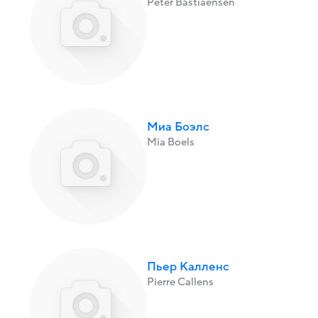
Peter Bastiaensen
Миа Боэлс
Mia Boels
Пьер Калленс
Pierre Callens