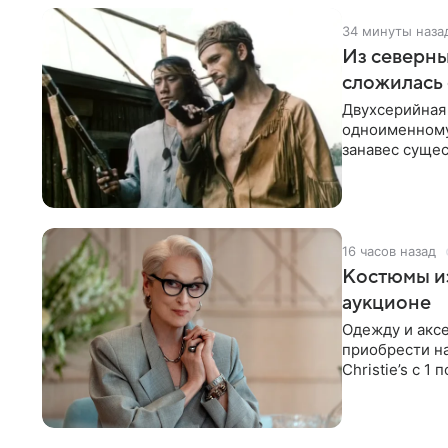
34 минуты наза
Из северны
сложилась 
Двухсерийная
одноименному
занавес сущес
режиссерской
16 часов назад
Костюмы из
аукционе
Одежду и аксе
приобрести н
Christie’s с 1
поддержку