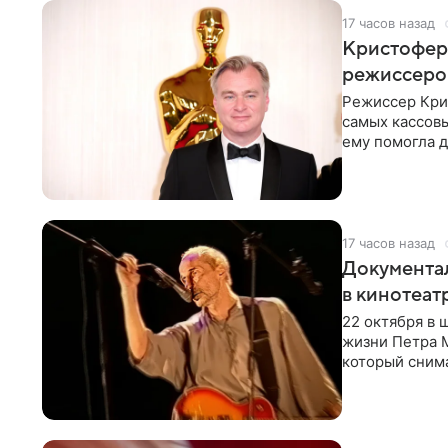
17 часов назад
Кристофер 
режиссеров
Режиссер Кри
самых кассовы
ему помогла д
момент
17 часов назад
Документа
в кинотеат
22 октября в
жизни Петра 
который снима
Новая работа