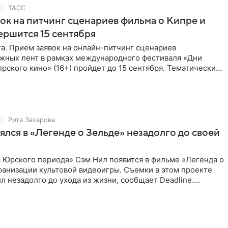
ТАСС
ок на питчинг сценариев фильма о Кипре и
ершится 15 сентября
та. Прием заявок на онлайн-питчинг сценариев
жных лент в рамках международного фестиваля «Дни
рского кино» (16+) пройдет до 15 сентября. Тематически
жны быть
Рита Захарова
ялся в «Легенде о Зельде» незадолго до своей
 Юрского периода» Сэм Нил появится в фильме «Легенда о
ранизации культовой видеоигры. Съемки в этом проекте
л незадолго до ухода из жизни, сообщает Deadline.
ьма