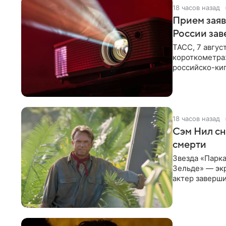
18 часов назад
Прием заяв
России зав
ТАСС, 7 авгус
короткометра
российско-кип
сценарии дол
18 часов назад
Сэм Нил сн
смерти
Звезда «Парка
Зельде» — эк
актер заверши
События фил