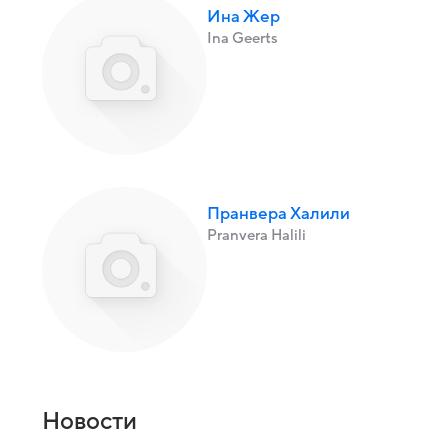
Ина Жер
Ina Geerts
Пранвера Халили
Pranvera Halili
Новости