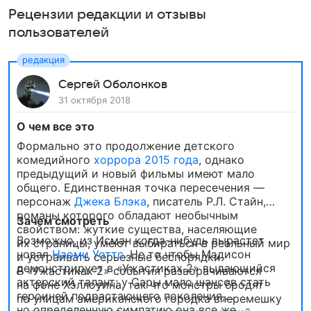
Рецензии редакции и отзывы
пользователей
Сергей Оболонков
31 октября 2018
О чем все это
Формально это продолжение детского
комедийного
хоррора 2015 года
, однако
предыдущий и новый фильмы имеют мало
общего. Единственная точка пересечения —
персонаж
Джека Блэка
, писатель Р.Л. Стайн,
романы которого обладают необычным
Зачем смотреть
свойством: жуткие существа, населяющие
Возможно, из Исман когда-нибудь вырастет
их страницы, умеют выбираться в реальный мир
новая
Наоми Уоттс
. Не то чтобы Мэдисон
и устраивать серьезные беспорядки.
демонстрирует в «Ужастиках 2» выдающийся
В «Ужастиках 2» события разворачиваются
актерский талант; у Сары мало шансов стать
на фоне Хэллоуина, так что монстры бродят
героиней подрастающего поколения,
по улицам американского городка вперемешку
но определенную симпатию она все же