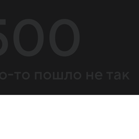
500
о-то пошло не так