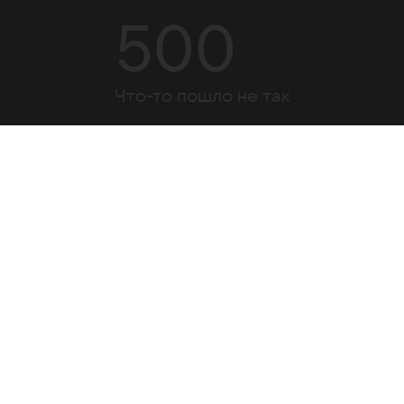
500
Что-то пошло не так