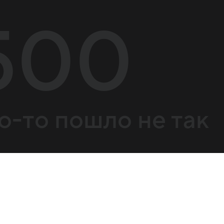
500
о-то пошло не так