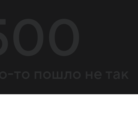
500
о-то пошло не так