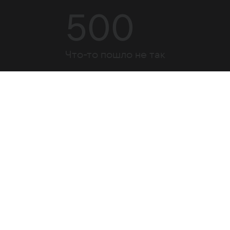
500
Что-то пошло не так