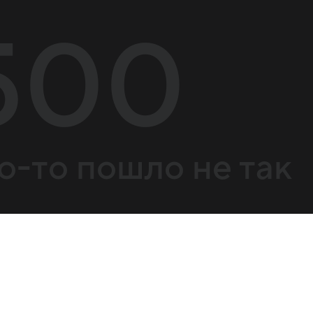
500
о-то пошло не так