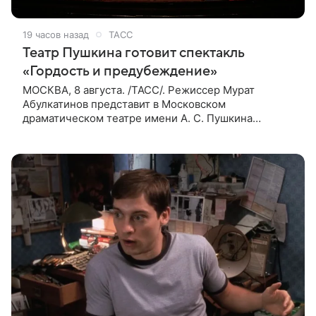
19 часов назад
ТАСС
Театр Пушкина готовит спектакль
«Гордость и предубеждение»
МОСКВА, 8 августа. /ТАСС/. Режиссер Мурат
Абулкатинов представит в Московском
драматическом театре имени А. С. Пушкина
спектакль «Гордость и предубеждение» по
одноименному роману английской писательницы
XVIII —