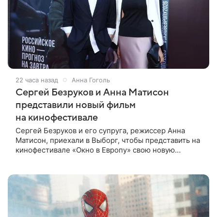
22 часа назад
Анна Гоголь
Сергей Безруков и Анна Матисон
представили новый фильм
на кинофестивале
Сергей Безруков и его супруга, режиссер Анна
Матисон, приехали в Выборг, чтобы представить на
кинофестивале «Окно в Европу» свою новую
совместную работу — семейную комедию «Не по-
детски». Фильм рассказывает об