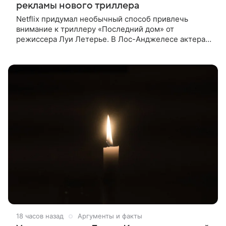
рекламы нового триллера
Netflix придумал необычный способ привлечь
внимание к триллеру «Последний дом» от
режиссера Луи Летерье. В Лос-Анджелесе актера
на два дня поселили внутри рекламного билборда,
оформленного как фасад жилого
18 часов назад
Аргументы и факты