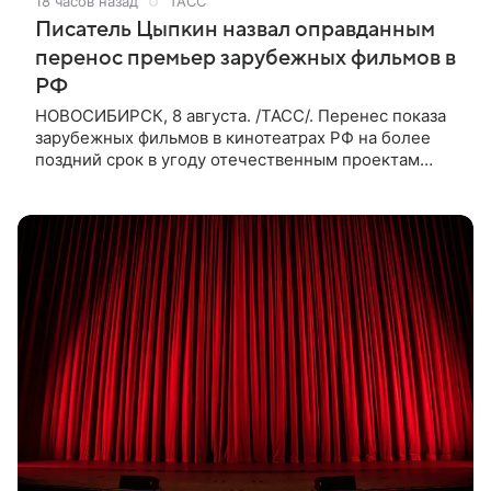
18 часов назад
ТАСС
Писатель Цыпкин назвал оправданным
перенос премьер зарубежных фильмов в
РФ
НОВОСИБИРСК, 8 августа. /ТАСС/. Перенес показа
зарубежных фильмов в кинотеатрах РФ на более
поздний срок в угоду отечественным проектам
оправдан, так как направлен на поддержку
киноотрасли страны. Таким мнением