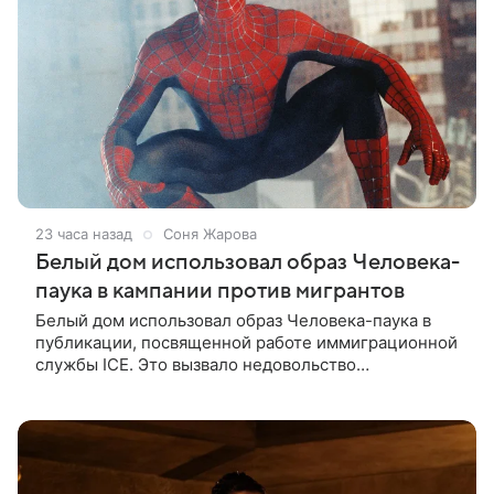
23 часа назад
Соня Жарова
Белый дом использовал образ Человека-
паука в кампании против мигрантов
Белый дом использовал образ Человека-паука в
публикации, посвященной работе иммиграционной
службы ICE. Это вызвало недовольство
поклонников Marvel — сообщает TMZ. На
изображении супергерой опутывает паутиной