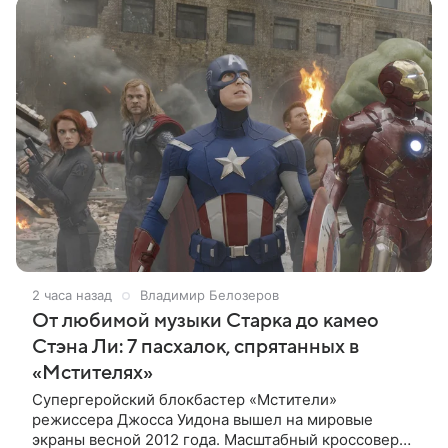
2 часа назад
Владимир Белозеров
От любимой музыки Старка до камео
Стэна Ли: 7 пасхалок, спрятанных в
«Мстителях»
Супергеройский блокбастер «Мстители»
режиссера Джосса Уидона вышел на мировые
экраны весной 2012 года. Масштабный кроссовер