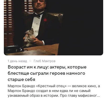
1 день назад
Глеб Мантров
Возраст им к лицу: актеры, которые
блестяще сыграли героев намного
старше себя
Марлон Брандо «Крестный отец» — великое кино, а
Марлон Брандо создал в нем едва ли не самый
узнаваемый образ в истории. Про главу мафиозного
клана дона Вито Корлеоне знают даже те, кто не
смотрел картину