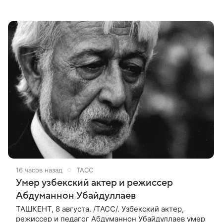
подвел черту под первой фазой медиафраншизы
Marvel и заложил основу для дальнейшего
16 часов назад
ТАСС
Умер узбекский актер и режиссер
Абдуманнон Убайдуллаев
ТАШКЕНТ, 8 августа. /ТАСС/. Узбекский актер,
режиссер и педагог Абдуманнон Убайдуллаев умер