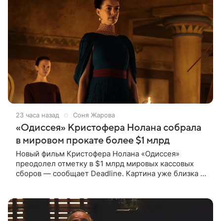
23 часа назад
Соня Жарова
«Одиссея» Кристофера Нолана собрала
в мировом прокате более $1 млрд
Новый фильм Кристофера Нолана «Одиссея»
преодолел отметку в $1 млрд мировых кассовых
сборов — сообщает Deadline. Картина уже близка к
тому, чтобы стать самым успешным фильмом в
карьере режиссера. Сейчас первое