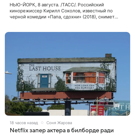
НЬЮ-ЙОРК, 8 августа. /ТАСС/. Российский
кинорежиссер Кирилл Соколов, известный по
черной комедии «Папа, сдохни» (2018), снимет
научно-фантастический триллер Blur для
стримингового сервиса Netflix. Об этом
18 часов назад
Соня Жарова
Netflix запер актера в билборде ради