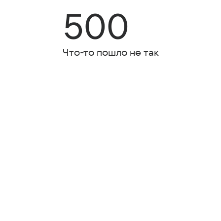
500
Что-то пошло не так