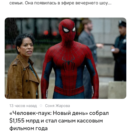
семьи. Она появилась в эфире вечернего шоу
Джимми Фэллона и объяснила, почему ее
знаменитый отец не снимает носки
13 часов назад
Соня Жарова
«Человек-паук: Новый день» собрал
$1,155 млрд и стал самым кассовым
фильмом года