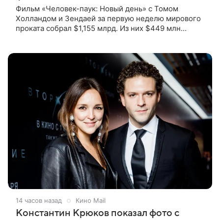
Фильм «Человек-паук: Новый день» с Томом
Холландом и Зендаей за первую неделю мирового
проката собрал $1,155 млрд. Из них $449 млн
пришлись на Северную Америку — сообщает
Variety. Картина уже стала самым
14 часов назад
Кино Mail
Константин Крюков показал фото с