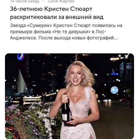
14 часов назад
Соня Жарова
36-летнюю Кристен Стюарт
раскритиковали за внешний вид
Звезда «Сумерек» Кристен Стюарт появилась на
премьере фильма «Не те девушки» в Лос-
Анджелесе. После выхода новых фотографий
актрисы пользователи соцсетей вновь заговорили о
том, как сильно она изменилась со