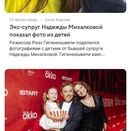
14 часов назад
Соня Жарова
Экс-супруг Надежды Михалковой
показал фото их детей
Режиссер Резо Гигинеишвили поделился
фотографиями с детьми от бывшей супруги
Надежды Михалковой. Гигинеишвили взял
наследников на отдых. На снимках дочь и сын экс-
супругов позируют рядом со стадионом. В поездке