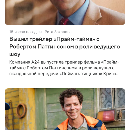
15 часов назад
Рита Захарова
Вышел трейлер «Прайм-тайма» с
Робертом Паттинсоном в роли ведущего
шоу
Компания A24 выпустила трейлер фильма «Прайм-
тайм» с Робертом Паттинсоном в роли ведущего
скандальной передачи «Поймать хищника» Криса
Хансена. Психологический триллер расскажет о
пути Хансена к славе. В 2004