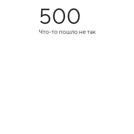
500
Что-то пошло не так