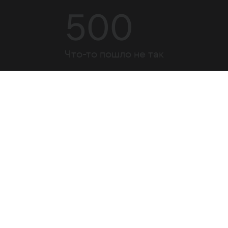
500
Что-то пошло не так