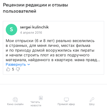
Рецензии редакции и отзывы
пользователей
sergei kulinchik
4 апреля 2016
Мои отпрыски (6 и 8 лет) реально веселились
в странных, для меня лично, местах фильма
и по приходу домой вооружились как пираты
и начали строить плот из всего подручного
материала, найденного в квартире. мама правда
изъяла некоторые предметы для путешествия,
Развернуть
в частности свой халат использованный
5
на парус. Спасибо создателям за полтора часа
оторванных у интернета и еще за 2 часа игры
не в приставку.
Читать
Кино онлайн
Прямой эфир
Шоу
новости