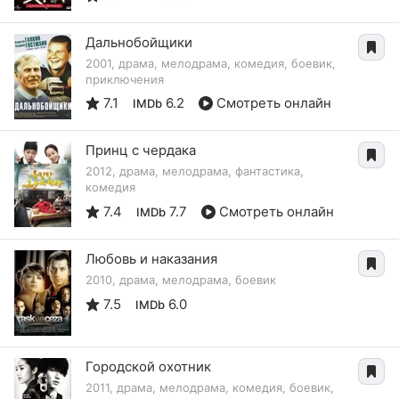
Дальнобойщики
2001, драма, мелодрама, комедия, боевик,
приключения
7.1
6.2
Смотреть онлайн
IMDb
Принц с чердака
2012, драма, мелодрама, фантастика,
комедия
7.4
7.7
Смотреть онлайн
IMDb
Любовь и наказания
2010, драма, мелодрама, боевик
7.5
6.0
IMDb
Городской охотник
2011, драма, мелодрама, комедия, боевик,