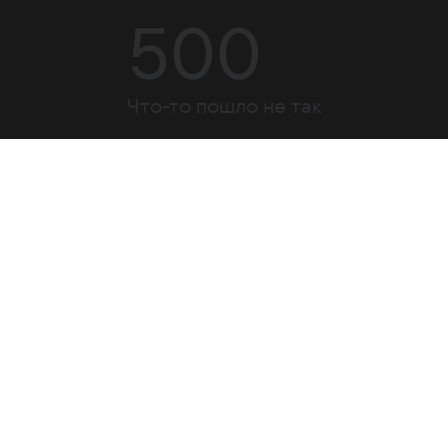
500
Что-то пошло не так