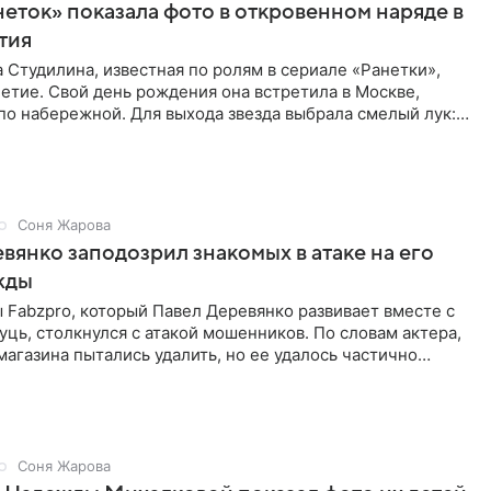
неток» показала фото в откровенном наряде в
етия
 Студилина, известная по ролям в сериале «Ранетки»,
етие. Свой день рождения она встретила в Москве,
по набережной. Для выхода звезда выбрала смелый лук:
ое
Соня Жарова
вянко заподозрил знакомых в атаке на его
жды
Fabzpro, который Павел Деревянко развивает вместе с
ць, столкнулся с атакой мошенников. По словам актера,
магазина пытались удалить, но ее удалось частично
Соня Жарова