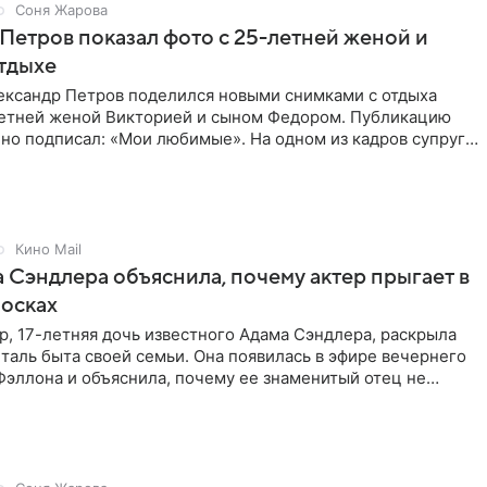
Соня Жарова
Петров показал фото с 25-летней женой и
тдыхе
ександр Петров поделился новыми снимками с отдыха
летней женой Викторией и сыном Федором. Публикацию
но подписал: «Мои любимые». На одном из кадров супруги
,
Кино Mail
 Сэндлера объяснила, почему актер прыгает в
носках
, 17-летняя дочь известного Адама Сэндлера, раскрыла
аль быта своей семьи. Она появилась в эфире вечернего
эллона и объяснила, почему ее знаменитый отец не
и