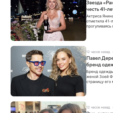
Звезда «Ра
честь 41-л
Актриса Янина
отметила 41-л
прогуливаясь 
полупрозрачн
12 часов назад
Павел Дере
бренд оде
Бренд одежды 
женой Зоей Фу
страницу его 
восстановить.
12 часов назад