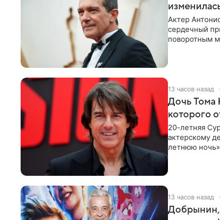
изменилась
Актер Антонио
сердечный при
поворотным мо
лучшим
13 часов назад
Дочь Тома 
которого о
20-летняя Сур
актерскому де
летнюю ночь» 
с
13 часов назад
Добрынин, 