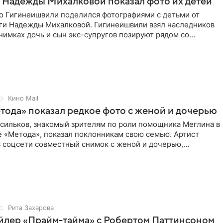
 Надежды Михалковой показал фото их детей
о Гигинеишвили поделился фотографиями с детьми от
ги Надежды Михалковой. Гигинеишвили взял наследников
снимках дочь и сын экс-супругов позируют рядом со
поездке
Кино Mail
тода» показал редкое фото с женой и дочерью
асильков, знакомый зрителям по роли помощника Меглина в
е «Метода», показал поклонникам свою семью. Артист
в соцсети совместный снимок с женой и дочерью,
 время
Рита Захарова
йлер «Прайм-тайма» с Робертом Паттинсоном