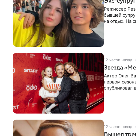
Экс-супруг
Режиссер Рез
бывшей супру
на отдых. На 
стадионом. В 
12 часов назад
Звезда «Ме
Актер Олег В
первом сезон
опубликовал 
сделанный во
12 часов назад
Вышел тре