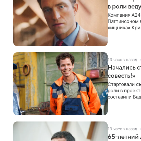
в роли вед
Компания A24
Паттинсоном 
хищника» Кри
Хансена к сла
13 часов назад
Начались с
совесть!»
Стартовали съ
роли в проек
составили Вад
Светлана
13 часов назад
65-летний 