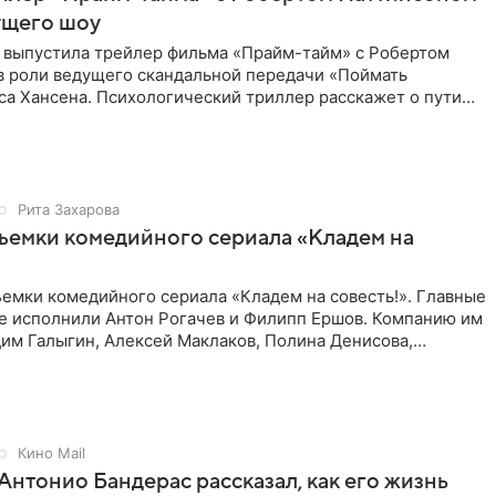
ущего шоу
 выпустила трейлер фильма «Прайм-тайм» с Робертом
в роли ведущего скандальной передачи «Поймать
са Хансена. Психологический триллер расскажет о пути
ве. В 2004
Рита Захарова
ъемки комедийного сериала «Кладем на
емки комедийного сериала «Кладем на совесть!». Главные
те исполнили Антон Рогачев и Филипп Ершов. Компанию им
им Галыгин, Алексей Маклаков, Полина Денисова,
Кино Mail
Антонио Бандерас рассказал, как его жизнь