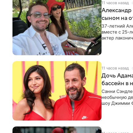
11 часов назад
Александр 
сыном на о
37-летний Ал
вместе с 25-
актер лаконич
делают селфи
11 часов назад
Дочь Адама
бассейн в 
Санни Сэндлер
необычную дет
шоу Джимми Ф
снимает носк