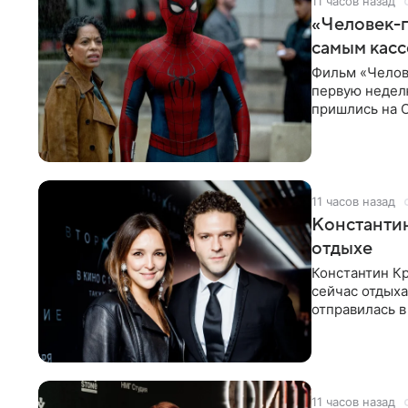
11 часов назад
«Человек-п
самым кас
Фильм «Челов
первую неделю
пришлись на С
самым
11 часов назад
Константин
отдыхе
Константин Кр
сейчас отдыха
отправилась в
показала в со
11 часов назад