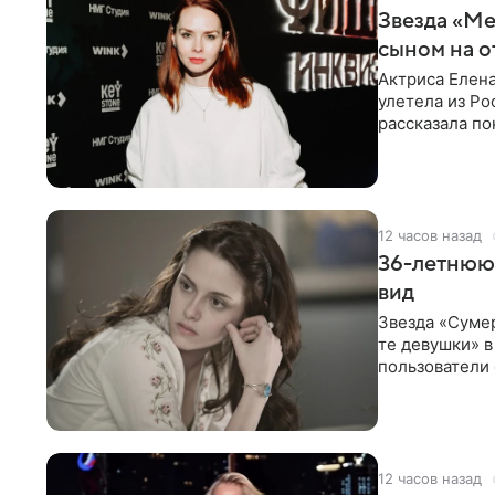
Звезда «Ме
сыном на о
Актриса Елена
улетела из Ро
рассказала по
12 часов назад
36-летнюю
вид
Звезда «Суме
те девушки» 
пользователи 
изменилась с
12 часов назад